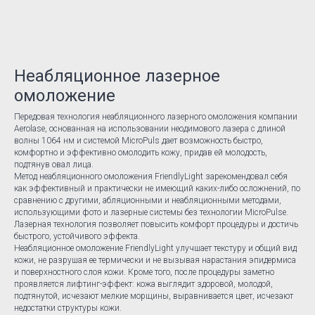
Неабляционное лазерное
омоложение
Передовая технология неабляционного лазерного омоложения компании
Aerolase, основанная на использовании неодимового лазера с длиной
волны 1064 нм и системой MicroPuls дает возможность быстро,
комфортно и эффективно омолодить кожу, придав ей молодость,
подтянув овал лица.
Метод неабляционного омоложения FriendlyLight зарекомендовал себя
как эффективный и практически не имеющий каких-либо осложнений, по
сравнению с другими, абляционными и неабляционными методами,
использующими фото и лазерные системы без технологии MicroPulse.
Лазерная технология позволяет повысить комфорт процедуры и достичь
быстрого, устойчивого эффекта.
Неабляционное омоложение FriendlyLight улучшает текстуру и общий вид
кожи, не разрушая ее термически и не вызывая нарастания эпидермиса
и поверхностного слоя кожи. Кроме того, после процедуры заметно
проявляется лифтинг-эффект: кожа выглядит здоровой, молодой,
подтянутой, исчезают мелкие морщины, выравнивается цвет, исчезают
недостатки структуры кожи.