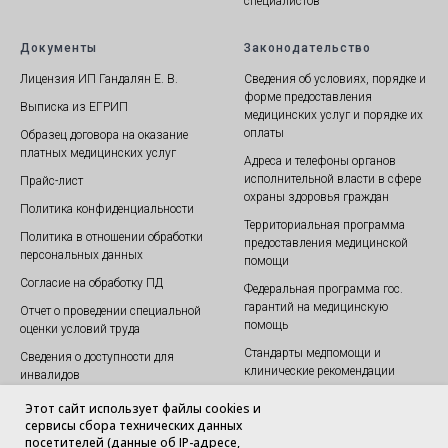
специалистов
Документы
Законодательство
Лицензия ИП Гандалян Е. В.
Сведения об условиях, порядке и
форме предоставления
Выписка из ЕГРИП
медицинских услуг и порядке их
оплаты
Образец договора на оказание
платных медицинских услуг
Адреса и телефоны органов
исполнительной власти в сфере
Прайс-лист
охраны здоровья граждан
Политика конфиденциальности
Территориальная программа
Политика в отношении обработки
предоставления медицинской
персональных данных
помощи
Согласие на обработку ПД
Федеральная программа гос.
гарантий на медицинскую
Отчет о проведении специальной
помощь
оценки условий труда
Стандарты медпомощи и
Сведения о доступности для
клинические рекомендации
инвалидов
Постановление правительства
Санитарно-эпидемиологическое
Этот сайт использует файлы cookies и
заключение
сервисы сбора технических данных
Федеральный закон
посетителей (данные об IP-адресе,